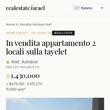
realestate
·
israel
Home
/
In Vendita
/
Ashdod
/
Alef
APARTMENT · IN VENDITA
●
ESCLUSIVA
In vendita appartamento 2
locali sulla tayelet
◉
Alef, Ashdod
PREZZO RICHIESTO
₪
1,430,000
≈ $476,190 · €413,270
15,889 ₪/m²