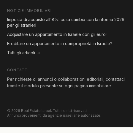
NOTIZIE IMMOBILIARI
Imposta di acquisto all'8%: cosa cambia con la riforma 2026
per gli stranieri
Acquistare un appartamento in Israele con gli euro!
Ereditare un appartamento in comproprietà in Israele?
Tutti gli articoli →
CONTATTI
Per richieste di annunci o collaborazioni editoriali, contattaci
tramite il modulo presente su ogni pagina immobiliare.
© 2026 Real Estate Israel. Tutti i diritti riservati.
Annunci provenienti da agenzie israeliane autorizzate.