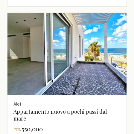
alto con
vista,investito,Magnifico,nuovo,Vicino al
mare,Progetto di qualità,spazioso
Alef
Appartamento nuovo a pochi passi dal
mare
₪
2,550,000