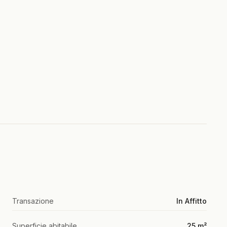
Transazione
In Affitto
Superficie abitabile
25 m²