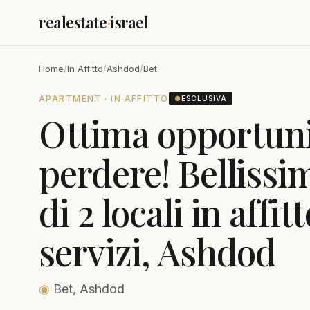
realestate
·
israel
Home
/
In Affitto
/
Ashdod
/
Bet
APARTMENT · IN AFFITTO
●
ESCLUSIVA
Ottima opportuni
perdere! Belliss
di 2 locali in affitt
servizi, Ashdod
◉
Bet, Ashdod