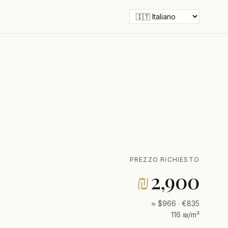
PREZZO RICHIESTO
₪
2,900
≈ $966 · €835
116 ₪/m²