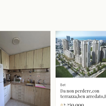
Bet
Da non perdere,con
terrazza,ben arredato
posizione,in un belliss
₪
2,250,000