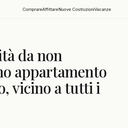
Comprare
Affittare
Nuove Costruzioni
Vacanze
tà da non
imo appartamento
o, vicino a tutti i