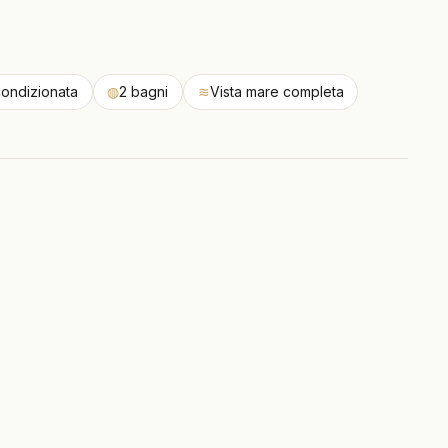
condizionata
◍
2 bagni
≋
Vista mare completa