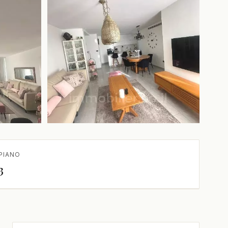
+1 in più
PIANO
3