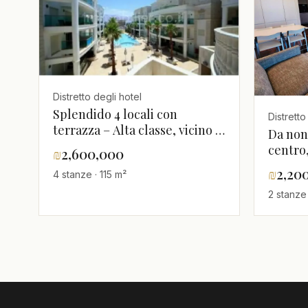
Distretto degli hotel
Splendido 4 locali con
Distretto
terrazza – Alta classe, vicino al
Da non
mare, completamente
centro
₪
2,600,000
arredato
mare,B
₪
2,20
4 stanze · 115 m²
appart
2 stanze
arreda
posizi
occasi
indicaz
un bell
buone
condiz
arreda