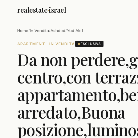
realestate
·
israel
Home
/
In Vendita
/
Ashdod
/
Yud Alef
APARTMENT · IN VENDITA
●
ESCLUSIVA
Da non perdere,g
centro,con terraz
appartamento,be
arredato,Buona
posizione,luminos