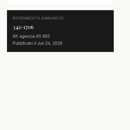
RIFERIMENTO ANNUNCIO
342-1706
Rif. agenzia
AS 962
Pubblicato il
Jun 24, 2026