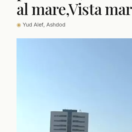
al mare,Vista ma
◉
Yud Alef, Ashdod