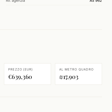
Rif. agenzia
AS 962
PREZZO (EUR)
AL METRO QUADRO
€639,360
₪17,903