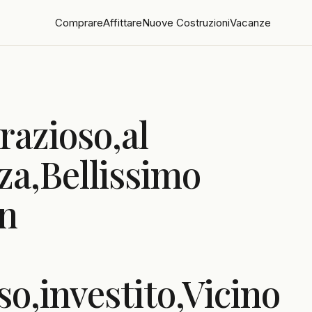
Comprare
Affittare
Nuove Costruzioni
Vacanze
razioso,al
za,Bellissimo
n
o,investito,Vicino