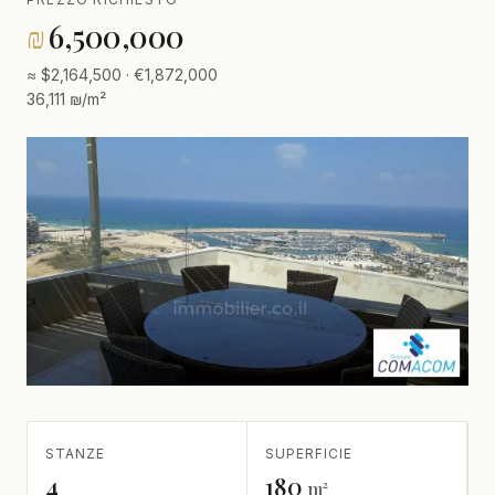
₪
6,500,000
≈ $2,164,500 · €1,872,000
36,111 ₪/m²
STANZE
SUPERFICIE
4
180
m²