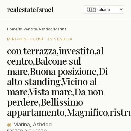
realestate
·
israel
Home
/
In Vendita
/
Ashdod
/
Marina
MINI-PENTHOUSE · IN VENDITA
con terrazza,investito,al
centro,Balcone sul
mare,Buona posizione,Di
alto standing,Vicino al
mare,Vista mare,Da non
perdere,Bellissimo
appartamento,Magnifico,ristr
◉
Marina, Ashdod
PREZZO RICHIESTO