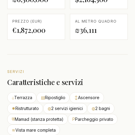
PREZZO (EUR)
AL METRO QUADRO
€1,872,000
₪36,111
SERVIZI
Caratteristiche e servizi
⌂
Terrazza
▤
Ripostiglio
↕
Ascensore
✹
Ristrutturato
◍
2 servizi igienici
◍
2 bagni
⛨
Mamad (stanza protetta)
P
Parcheggio privato
≋
Vista mare completa