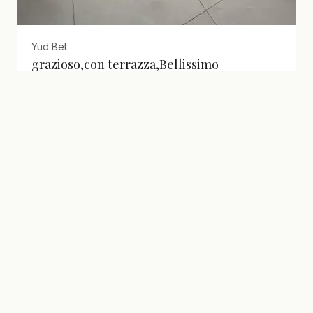
Yud Bet
grazioso,con terrazza,Bellissimo
appartamento,ben arredato,Buona
occasione,ristrutturato
₪
3,000,000
5 stanze · 140 m²
realestate
·
israel
Una selezione di immobili in Israele per