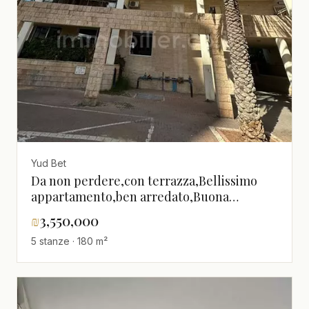
Yud Bet
Da non perdere,con terrazza,Bellissimo
appartamento,ben arredato,Buona
posizione,in un bellissimo
₪
3,550,000
edificio,grande,Di alto
5 stanze · 180 m²
standing,investito,Magnifico,spazioso