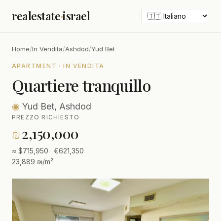
realestate
·
israel
Home
/
In Vendita
/
Ashdod
/
Yud Bet
APARTMENT · IN VENDITA
Quartiere tranquillo
◉
Yud Bet, Ashdod
PREZZO RICHIESTO
₪
2,150,000
≈ $715,950 · €621,350
23,889 ₪/m²