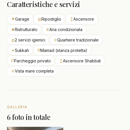
Caratteristiche e servizi
⚑
Garage
▤
Ripostiglio
↕
Ascensore
✹
Ristrutturato
❄
Aria condizionata
◍
2 servizi igienici
✡
Quartiere tradizionale
✦
Sukkah
⛨
Mamad (stanza protetta)
P
Parcheggio privato
↕
Ascensore Shabbat
≋
Vista mare completa
GALLERIA
6 foto in totale