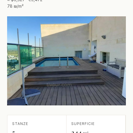
78 ₪/m²
STANZE
SUPERFICIE
5
244