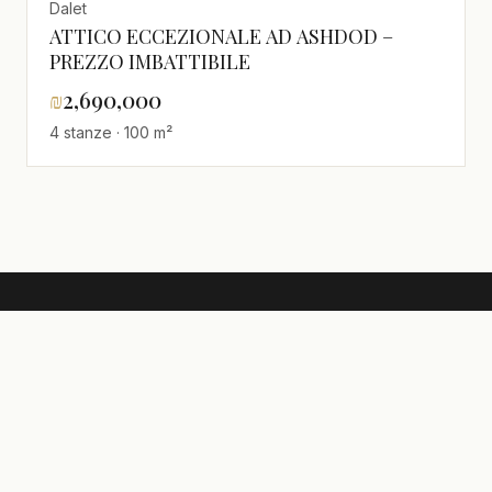
Dalet
ATTICO ECCEZIONALE AD ASHDOD –
PREZZO IMBATTIBILE
₪
2,690,000
4 stanze · 100 m²
realestate
·
israel
Una selezione di immobili in Israele per
acquirenti internazionali che valutano l'aliyah o
un investimento.