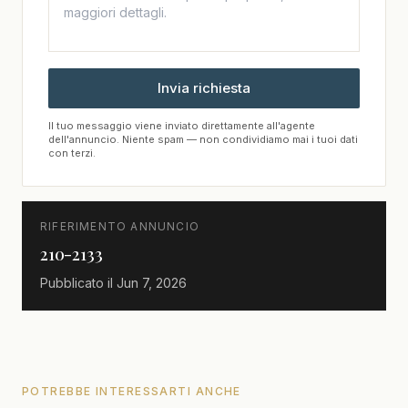
Invia richiesta
Il tuo messaggio viene inviato direttamente all'agente
dell'annuncio. Niente spam — non condividiamo mai i tuoi dati
con terzi.
RIFERIMENTO ANNUNCIO
210-2133
Pubblicato il
Jun 7, 2026
POTREBBE INTERESSARTI ANCHE