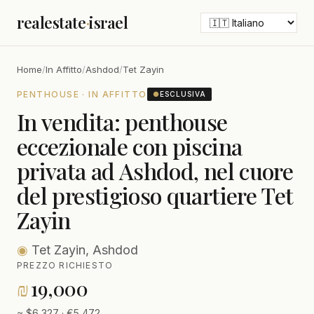
realestate
·
israel
Home
/
In Affitto
/
Ashdod
/
Tet Zayin
PENTHOUSE · IN AFFITTO
●
ESCLUSIVA
In vendita: penthouse
eccezionale con piscina
privata ad Ashdod, nel cuore
del prestigioso quartiere Tet
Zayin
◉
Tet Zayin, Ashdod
PREZZO RICHIESTO
₪
19,000
≈ $6,327 · €5,472