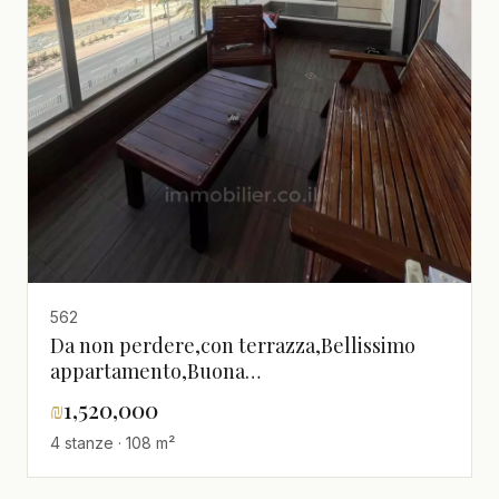
562
Da non perdere,con terrazza,Bellissimo
appartamento,Buona
occasione,tranquillo,in un bellissimo
₪
1,520,000
edificio
4 stanze · 108 m²