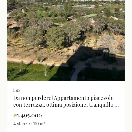
593
Da non perdere! Appartamento piacevole
con terrazza, ottima posizione, tranquillo e
spazioso in un bel palazzo
₪
1,495,000
4 stanze · 110 m²