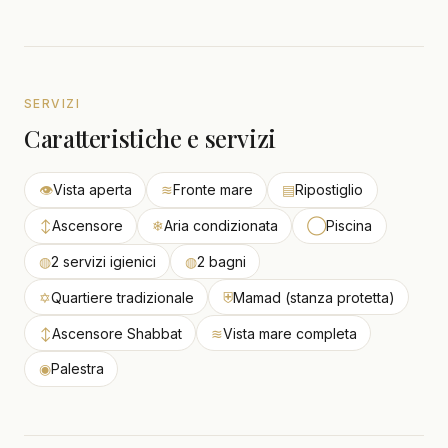
SERVIZI
Caratteristiche e servizi
👁
Vista aperta
≋
Fronte mare
▤
Ripostiglio
↕
Ascensore
❄
Aria condizionata
◯
Piscina
◍
2 servizi igienici
◍
2 bagni
✡
Quartiere tradizionale
⛨
Mamad (stanza protetta)
↕
Ascensore Shabbat
≋
Vista mare completa
◉
Palestra