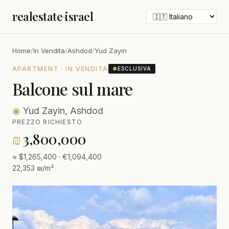
realestate
·
israel
Home
/
In Vendita
/
Ashdod
/
Yud Zayin
APARTMENT · IN VENDITA
●
ESCLUSIVA
Balcone sul mare
◉
Yud Zayin, Ashdod
PREZZO RICHIESTO
₪
3,800,000
≈ $1,265,400 · €1,094,400
22,353 ₪/m²