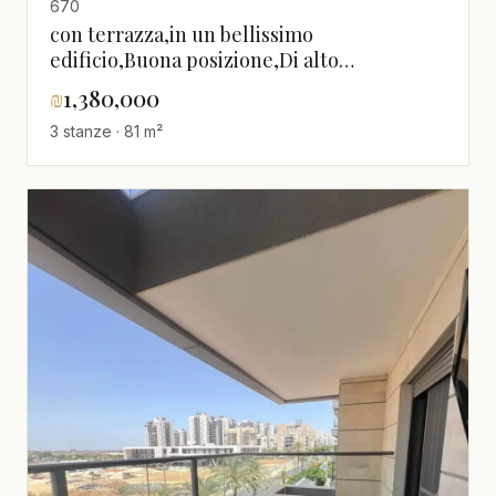
670
con terrazza,in un bellissimo
edificio,Buona posizione,Di alto
standing,ben arredato,in un nuovo
₪
1,380,000
edificio,Bellissimo appartamento,Buon
3 stanze · 81 m²
affare,Progetto di qualità