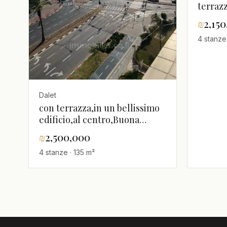
terraz
appart
₪
2,15
arredat
4 stanze
al mare
Dalet
con terrazza,in un bellissimo
edificio,al centro,Buona
posizione,Piano alto con
₪
2,500,000
vista,Vicino al mare,Vista
4 stanze · 135 m²
mare,grazioso,luminoso,spazioso,Bellissimo
appartamento,Buone
indicazioni,Progetto di qualità