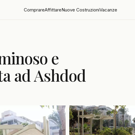
Comprare
Affittare
Nuove Costruzioni
Vacanze
minoso e
ita ad Ashdod