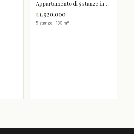
Appartamento di 5 stanze in
vendita
₪
1,920,000
5 stanze · 130 m²
n un
o alto
no al
mare