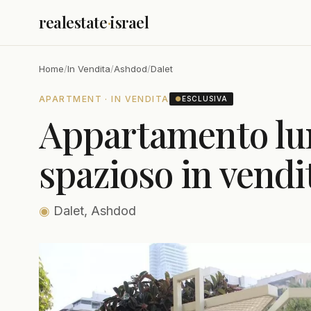
realestate
·
israel
Home
/
In Vendita
/
Ashdod
/
Dalet
APARTMENT · IN VENDITA
●
ESCLUSIVA
Appartamento lu
spazioso in vend
◉
Dalet, Ashdod