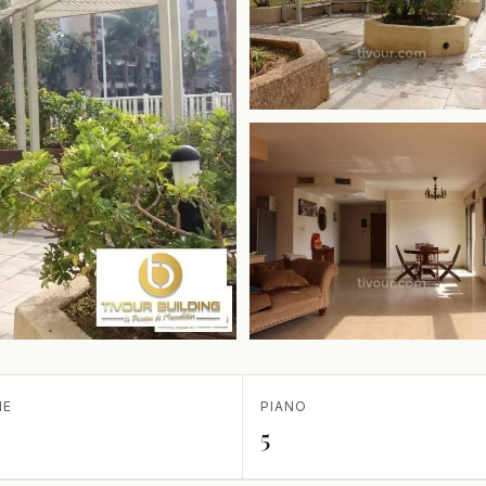
IE
PIANO
5