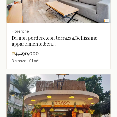
Florentine
Da non perdere,con terrazza,Bellissimo
appartamento,ben
arredato,tranquillo,luminoso,In strada
₪
4,490,000
tranquilla,Magnifico,ristrutturato,spazioso
3 stanze · 91 m²