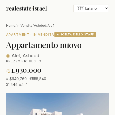
realestate
·
israel
Home
/
In Vendita
/
Ashdod
/
Alef
APARTMENT · IN VENDITA
★ SCELTA DELLO STAFF
Appartamento nuovo
◉
Alef, Ashdod
PREZZO RICHIESTO
₪
1,930,000
≈ $640,760 · €555,840
21,444 ₪/m²