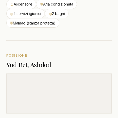
↕
Ascensore
❄
Aria condizionata
◍
2 servizi igienici
◍
2 bagni
⛨
Mamad (stanza protetta)
POSIZIONE
Yud Bet, Ashdod