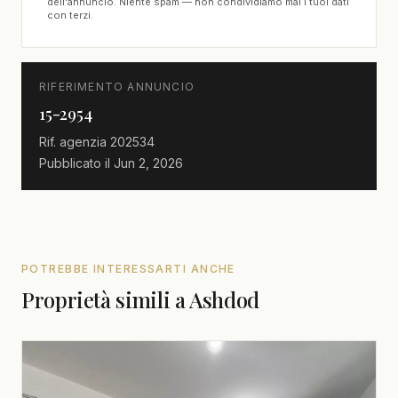
dell'annuncio. Niente spam — non condividiamo mai i tuoi dati
con terzi.
RIFERIMENTO ANNUNCIO
15-2954
Rif. agenzia
202534
Pubblicato il
Jun 2, 2026
POTREBBE INTERESSARTI ANCHE
Proprietà simili a Ashdod