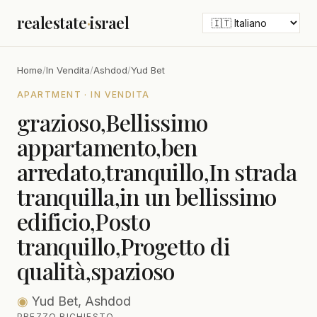
realestate
·
israel
Home
/
In Vendita
/
Ashdod
/
Yud Bet
APARTMENT · IN VENDITA
grazioso,Bellissimo
appartamento,ben
arredato,tranquillo,In strada
tranquilla,in un bellissimo
edificio,Posto
tranquillo,Progetto di
qualità,spazioso
◉
Yud Bet, Ashdod
PREZZO RICHIESTO